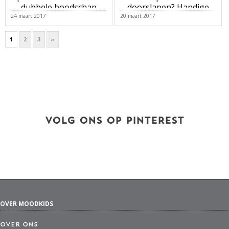
dubbele boodschap
doorslapen? Handige
tips
24 maart 2017
20 maart 2017
1
2
3
»
VOLG ONS OP PINTEREST
OVER MOODKIDS
Over ons