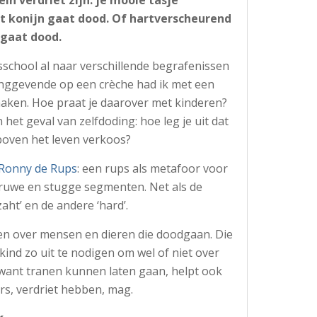
et konijn gaat dood. Of hartverscheurend
 gaat dood.
school al naar verschillende begrafenissen
dinggevende op een crèche had ik met een
aken. Hoe praat je daarover met kinderen?
 het geval van zelfdoding: hoe leg je uit dat
boven het leven verkoos?
Ronny de Rups
: een rups als metafoor voor
 ruwe en stugge segmenten. Net als de
zaht’ en de andere ‘hard’.
alen over mensen en dieren die doodgaan. Die
 kind zo uit te nodigen om wel of niet over
, want tranen kunnen laten gaan, helpt ook
rs, verdriet hebben, mag.