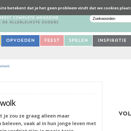
ite betekent dat je het geen probleem vindt dat we cookies plaat
Opvoeden
Feest
Spelen
Inspiratie
melwolk
lwolk
VOL
t je zou ze graag alleen maar
beleven, vaak al in hun jonge leven met
in verdriet zijn: je mooie tasje