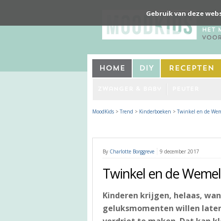
Gebruik van deze webs
Home
DIY
Recepten
Zwanger & Baby
Peuter
MoodKids
>
Trend
>
Kinderboeken
>
Twinkel en de We
By
Charlotte Borggreve
9 december 2017
Twinkel en de Weme
Kinderen krijgen, helaas, wan
geluksmomenten willen laten 
verdriet te maken. Dat kan kle