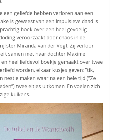
k
e een geliefde hebben verloren aan een
ake is geweest van een impulsieve daad is
n prachtig boek over een heel gevoelig
fdoding veroorzaakt door chaos in de
jfster Miranda van der Vegt. Zij verloor
eeft samen met haar dochter Maxime
d en heel liefdevol boekje gemaakt over twee
erliefd worden, elkaar kusjes geven: “tik,
en nestje maken waar na een hele tijd (“Ze
eden”) twee eitjes uitkomen. En voelen zich
ige kuikens.