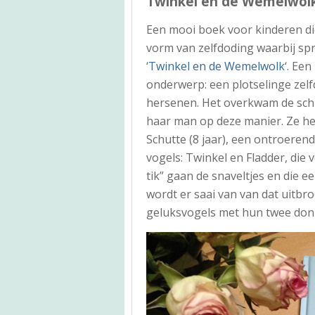
Twinkel en de Wemelwol
Een mooi boek voor kinderen di
vorm van zelfdoding waarbij spr
‘
Twinkel en de Wemelwolk
‘. Ee
onderwerp: een plotselinge zel
hersenen. Het overkwam de schri
haar man op deze manier. Ze h
Schutte (8 jaar), een ontroeren
vogels: Twinkel en Fladder, die v
tik” gaan de snaveltjes en die e
wordt er saai van van dat uitbro
geluksvogels met hun twee donz