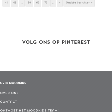
41
42
...
50
60
70
...
»
Oudste berichten »
VOLG ONS OP PINTEREST
OVER MOODKIDS
Over ons
Contact
Ontmoet het MoodKids Team!