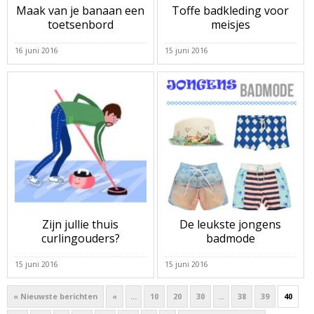
Maak van je banaan een
Toffe badkleding voor
toetsenbord
meisjes
16 juni 2016
15 juni 2016
Zijn jullie thuis
De leukste jongens
curlingouders?
badmode
15 juni 2016
15 juni 2016
« Nieuwste berichten
«
...
10
20
30
...
38
39
40