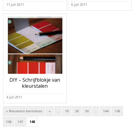
11 juli 2011
6 juli 2011
DIY – Schrijfblokje van
kleurstalen
4 juli 2011
« Nieuwste berichten
«
...
10
20
30
...
144
145
146
147
148