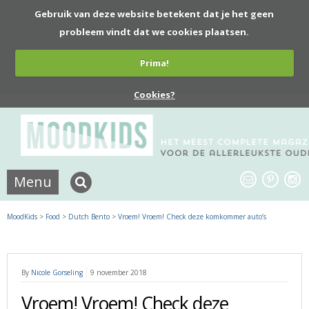
Gebruik van deze website betekent dat je het geen
probleem vindt dat we cookies plaatsen.
Prima!
Cookies?
Menu
MoodKids
>
Food
>
Dutch Bento
>
Vroem! Vroem! Check deze komkommer auto’s
By
Nicole Gorseling
9 november 2018
Vroem! Vroem! Check deze