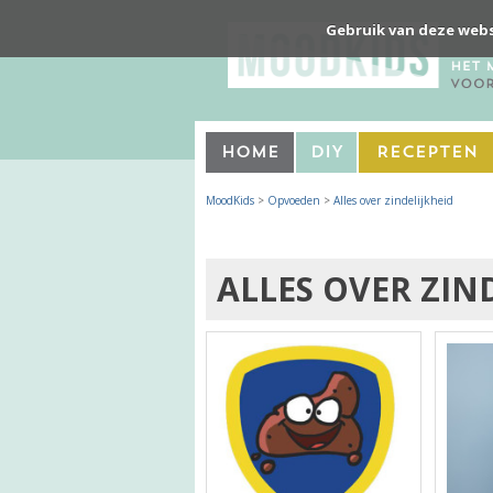
Gebruik van deze webs
Home
DIY
Recepten
MoodKids
>
Opvoeden
>
Alles over zindelijkheid
ALLES OVER ZIN