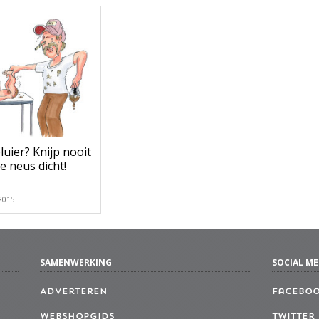
uier? Knijp nooit
je neus dicht!
 2015
SAMENWERKING
SOCIAL ME
Adverteren
Facebo
Webshopgids
Twitter