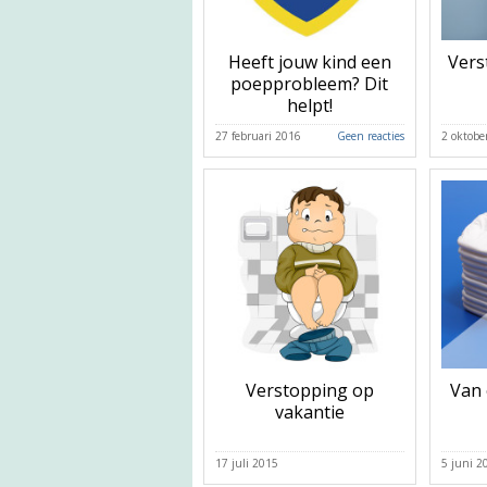
Heeft jouw kind een
Vers
poepprobleem? Dit
helpt!
27 februari 2016
Geen reacties
2 oktobe
Verstopping op
Van 
vakantie
17 juli 2015
5 juni 2