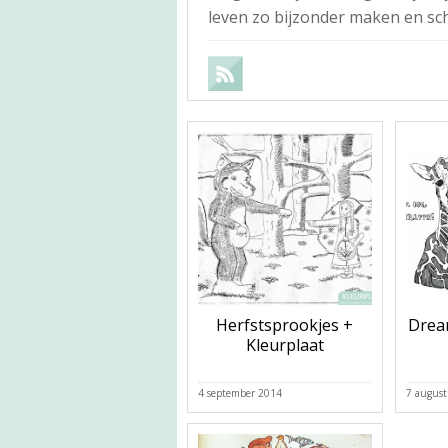
leven zo bijzonder maken en schri
Herfstsprookjes +
Dream
Kleurplaat
4 september 2014
7 august