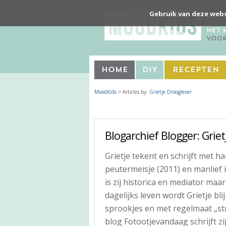
Gebruik van deze webs
Home
DIY
Recepten
MoodKids
> Articles by:
Grietje Drooglever
Blogarchief Blogger: Grie
Grietje tekent en schrijft met h
peutermeisje (2011) en manlief 
is zij historica en mediator maar
dagelijks leven wordt Grietje bl
sprookjes en met regelmaat „str
blog Fotootjevandaag schrijft zi