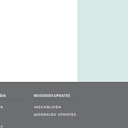
DIA
MOODKIDS UPDATES
ok
Inschrijven
MoodKids Updates
st