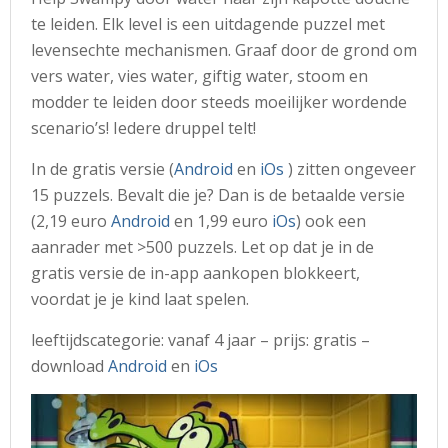
te leiden. Elk level is een uitdagende puzzel met
levensechte mechanismen. Graaf door de grond om
vers water, vies water, giftig water, stoom en
modder te leiden door steeds moeilijker wordende
scenario’s! Iedere druppel telt!
In de gratis versie (
Android
en
iOs
) zitten ongeveer
15 puzzels. Bevalt die je? Dan is de betaalde versie
(2,19 euro
Android
en 1,99 euro
iOs
) ook een
aanrader met >500 puzzels. Let op dat je in de
gratis versie de in-app aankopen blokkeert,
voordat je je kind laat spelen.
leeftijdscategorie: vanaf 4 jaar – prijs: gratis –
download
Android
en
iOs