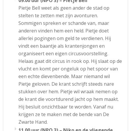
09.00 uur (NPO 3) – Pietje Bell
Pietje Bell weet als geen ander de stad op
stelten te zetten met zijn avonturen.
Sommigen spreken er schande van, maar
anderen vinden hem een held. Pietje doet
allerlei pogingen om geld te verdienen. Hij
vindt een baantje als krantenjongen en
organiseert een eigen circusvoorstelling.
Helaas gaat dit circus in rook op. Hij slaat op de
vlucht en komt per ongeluk op het spoor van
een echte dievenbende. Maar niemand wil
Pietje geloven. De krant schrijft steeds nare
stukken over hem. Pietje wil wraak nemen op
de krant die voortdurend jacht op hem maakt.
Hij besluit onzichtbaar te worden. Vanaf nu
krijgen ze te maken met de bende van De
Zwarte Hand.
11.00 uur (NPO 3) – Niko en de vliegende