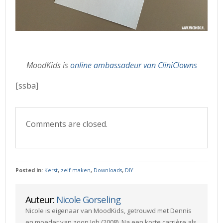
MoodKids is
online ambassadeur van CliniClowns
[ssba]
Comments are closed.
Posted in:
Kerst
,
zelf maken
,
Downloads
,
DIY
Auteur:
Nicole Gorseling
Nicole is eigenaar van MoodKids, getrouwd met Dennis
en moeder van zoon Job (2008). Na een korte carrière als