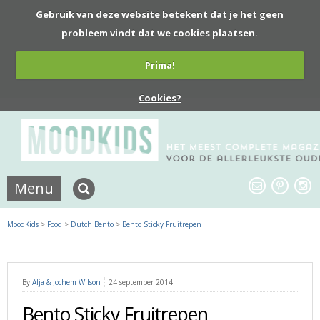
Gebruik van deze website betekent dat je het geen
probleem vindt dat we cookies plaatsen.
Prima!
Cookies?
Menu
MoodKids
>
Food
>
Dutch Bento
>
Bento Sticky Fruitrepen
By
Alja & Jochem Wilson
24 september 2014
Bento Sticky Fruitrepen