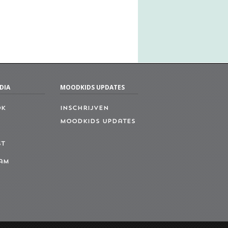
DIA
MOODKIDS UPDATES
ok
Inschrijven
MoodKids Updates
st
am