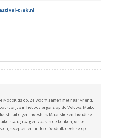
stival-trek.nl
fje MoodKids op. Ze woont samen met haar vriend,
boerderijtje in het bos ergens op de Veluwe. Maike
liefste uit eigen moestuin. Maar stiekem houdt ze
aike staat graag en vaak in de keuken, om te
ten, recepten en andere foodtalk deelt ze op