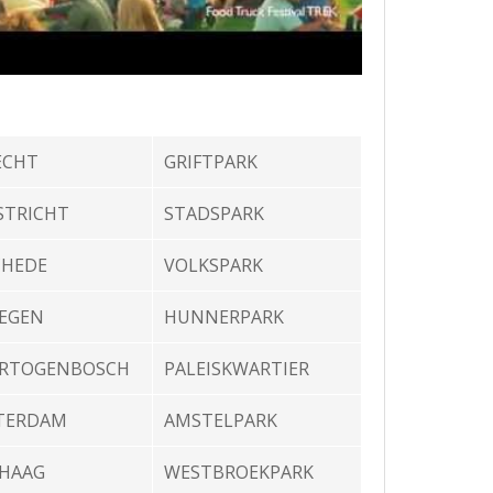
ECHT
GRIFTPARK
STRICHT
STADSPARK
CHEDE
VOLKSPARK
EGEN
HUNNERPARK
ERTOGENBOSCH
PALEISKWARTIER
TERDAM
AMSTELPARK
 HAAG
WESTBROEKPARK