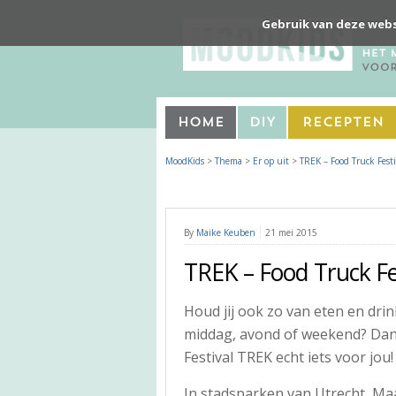
Gebruik van deze webs
Home
DIY
Recepten
MoodKids
>
Thema
>
Er op uit
>
TREK – Food Truck Fest
By
Maike Keuben
21 mei 2015
TREK – Food Truck Fe
Houd jij ook zo van eten en drin
middag, avond of weekend? Dan 
Festival TREK echt iets voor jou!
In stadsparken van Utrecht, Maa