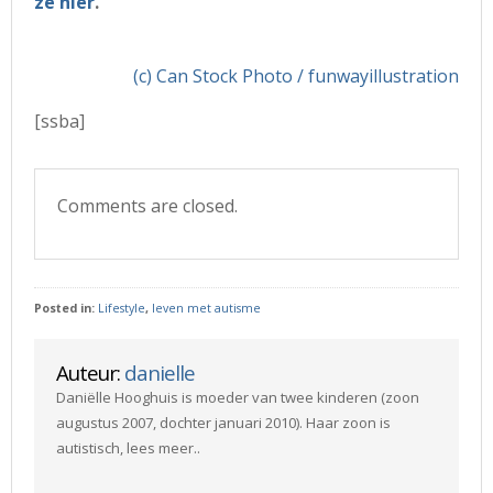
ze hier
.
(c) Can Stock Photo / funwayillustration
[ssba]
Comments are closed.
Posted in:
Lifestyle
,
leven met autisme
Auteur:
danielle
Daniëlle Hooghuis is moeder van twee kinderen (zoon
augustus 2007, dochter januari 2010). Haar zoon is
autistisch, lees meer..