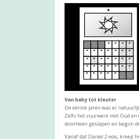
Van baby tot kleuter
De eerste jaren was er natuurlij
Zelfs het vuurwerk met Oud en N
doorheen geslapen en begon de
Vanaf dat Daniël 2 was, kreeg h