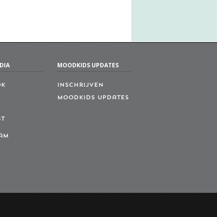
DIA
MOODKIDS UPDATES
ok
Inschrijven
MoodKids Updates
st
am