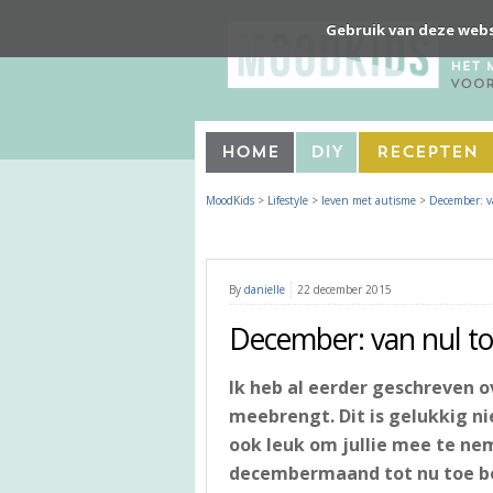
Gebruik van deze webs
Home
DIY
Recepten
MoodKids
>
Lifestyle
>
leven met autisme
>
December: v
By
danielle
22 december 2015
December: van nul to
Ik heb al eerder geschreven o
meebrengt. Dit is gelukkig ni
ook leuk om jullie mee te ne
decembermaand tot nu toe be