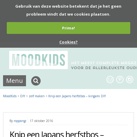
Gebruik van deze website betekent dat je het geen
probleem vindt dat we cookies plaatsen.
Prima!
Cookies?
Menu
MoodKids
>
DIY
>
zelf maken
>
Knip een Japans herfstbos – kirigami DIY
By
roppongi
17 oktober 2016
Knip een Japans herfstbos –