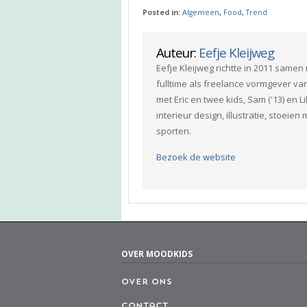
Posted in:
Algemeen
,
Food
,
Trend
Auteur:
Eefje Kleijweg
Eefje Kleijweg richtte in 2011 same
fulltime als freelance vormgever va
met Eric en twee kids, Sam ('13) en L
interieur design, illustratie, stoeie
sporten.
Bezoek de website
OVER MOODKIDS
Over ons
Contact