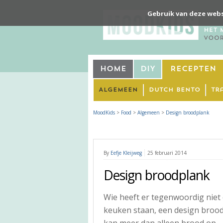
Gebruik van deze webs
Home
DIY
Recepten
Algemeen
Dutch Bento
Tr
MoodKids
>
Food
>
Algemeen
>
Design broodplank
By
Eefje Kleijweg
25 februari 2014
Design broodplank
Wie heeft er tegenwoordig niet 
keuken staan, een design broodp
kan meer dan alleen brood op.