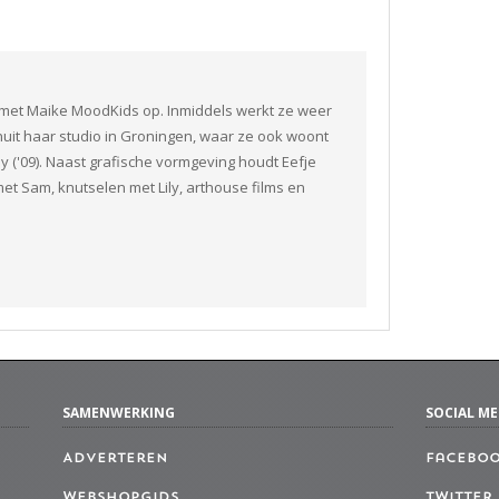
n met Maike MoodKids op. Inmiddels werkt ze weer
nuit haar studio in Groningen, waar ze ook woont
ily ('09). Naast grafische vormgeving houdt Eefje
n met Sam, knutselen met Lily, arthouse films en
SAMENWERKING
SOCIAL ME
Adverteren
Facebo
Webshopgids
Twitter