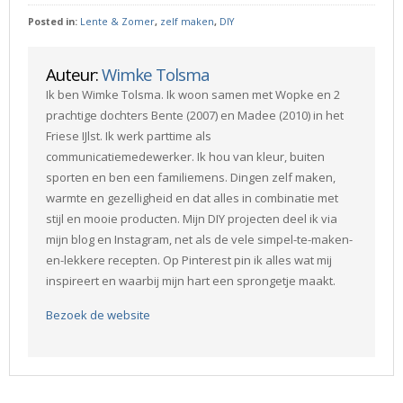
Posted in:
Lente & Zomer
,
zelf maken
,
DIY
Auteur:
Wimke Tolsma
Ik ben Wimke Tolsma. Ik woon samen met Wopke en 2
prachtige dochters Bente (2007) en Madee (2010) in het
Friese IJlst. Ik werk parttime als
communicatiemedewerker. Ik hou van kleur, buiten
sporten en ben een familiemens. Dingen zelf maken,
warmte en gezelligheid en dat alles in combinatie met
stijl en mooie producten. Mijn DIY projecten deel ik via
mijn blog en Instagram, net als de vele simpel-te-maken-
en-lekkere recepten. Op Pinterest pin ik alles wat mij
inspireert en waarbij mijn hart een sprongetje maakt.
Bezoek de website