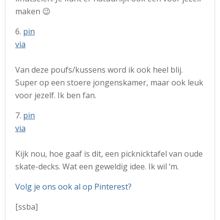
maken 😉
6.
pin
via
Van deze poufs/kussens word ik ook heel blij.
Super op een stoere jongenskamer, maar ook leuk
voor jezelf. Ik ben fan.
7.
pin
via
Kijk nou, hoe gaaf is dit, een picknicktafel van oude
skate-decks. Wat een geweldig idee. Ik wil ‘m.
Volg je ons ook al op Pinterest?
[ssba]