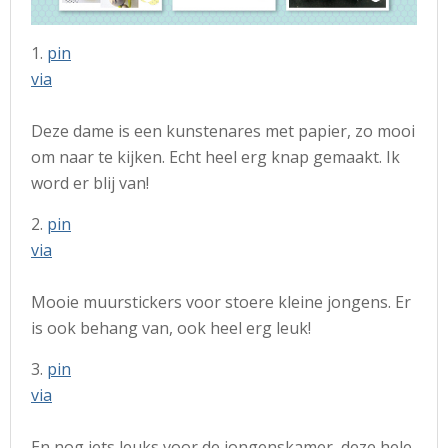
1.
pin
via
Deze dame is een kunstenares met papier, zo mooi
om naar te kijken. Echt heel erg knap gemaakt. Ik
word er blij van!
2.
pin
via
Mooie muurstickers voor stoere kleine jongens. Er
is ook behang van, ook heel erg leuk!
3.
pin
via
En nog iets leuks voor de jongenskamer, deze hele