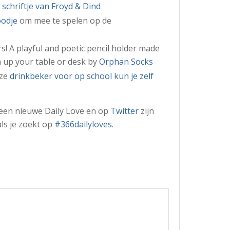
 schriftje van Froyd & Dind
oodje
om mee te spelen op de
s! A playful and poetic pencil holder made
n up your table or desk by
Orphan Socks
eze
drinkbeker voor op school kun je zelf
 een nieuwe Daily Love en op
Twitter
zijn
als je zoekt op
#366dailyloves
.