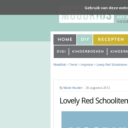
Gebruik van deze webs
Home
DIY
Recepten
Digi
Kinderboeken
Kinder
MoodKids
>
Trend
>
Inspiratie
>
Lovely Red Schoolitems
By
Maike Keuben
26 augustus 2012
Lovely Red Schoolite