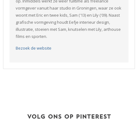
op. Inmiddels werkt ze weer fulltime als freelance
vormgever vanuit haar studio in Groningen, waar ze ook
woont met Eric en twee kids, Sam ('13) en Lily ('09). Naast
grafische vormgeving houdt Eefje interieur design,
illustratie, stoeien met Sam, knutselen met Lily, arthouse
films en sporten.
Bezoek de website
VOLG ONS OP PINTEREST