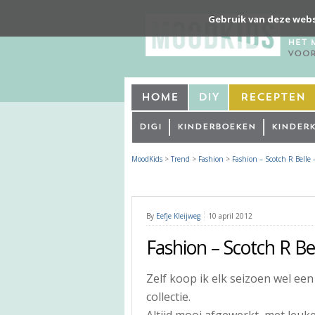
Gebruik van deze webs
Home
DIY
Recepten
Digi
Kinderboeken
Kinder
MoodKids
>
Trend
>
Fashion
>
Fashion – Scotch R Belle
By
Eefje Kleijweg
10 april 2012
Fashion – Scotch R Be
Zelf koop ik elk seizoen wel ee
collectie.
Altijd mooi afgewerkt, met leuke