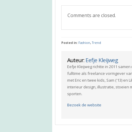
Comments are closed.
Posted in:
Fashion
,
Trend
Auteur:
Eefje Kleijweg
Eefje Kleijweg richtte in 2011 same
fulltime als freelance vormgever va
met Eric en twee kids, Sam ('13) en L
interieur design, illustratie, stoeie
sporten.
Bezoek de website