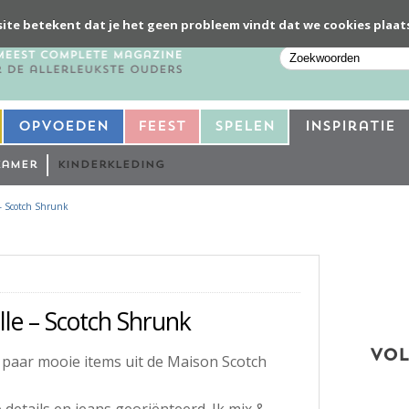
ite betekent dat je het geen probleem vindt dat we cookies plaat
Opvoeden
Feest
Spelen
Inspiratie
kamer
Kinderkleding
 – Scotch Shrunk
lle – Scotch Shrunk
VOL
n paar mooie items uit de Maison Scotch
 details en jeans georiënteerd. Ik mix &