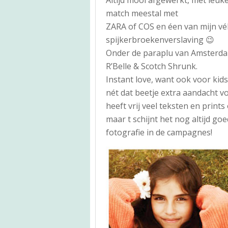
match meestal met
ZARA of COS en éen van mijn véle
spijkerbroekenverslaving 😉
Onder de paraplu van Amsterdam
R’Belle & Scotch Shrunk.
Instant love, want ook voor kids
nét dat beetje extra aandacht vo
heeft vrij veel teksten en prints
maar t schijnt het nog altijd go
fotografie in de campagnes!