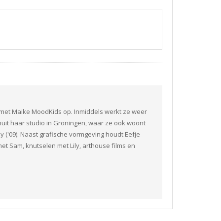
n met Maike MoodKids op. Inmiddels werkt ze weer
nuit haar studio in Groningen, waar ze ook woont
ily ('09). Naast grafische vormgeving houdt Eefje
n met Sam, knutselen met Lily, arthouse films en