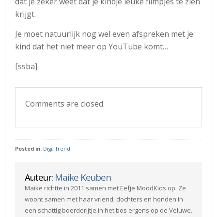
dat je zeker weet dat je kindje leuke filmpjes te zien
krijgt.
Je moet natuurlijk nog wel even afspreken met je
kind dat het niet meer op YouTube komt…
[ssba]
Comments are closed.
Posted in:
Digi
,
Trend
Auteur:
Maike Keuben
Maike richtte in 2011 samen met Eefje MoodKids op. Ze
woont samen met haar vriend, dochters en honden in
een schattig boerderijtje in het bos ergens op de Veluwe.