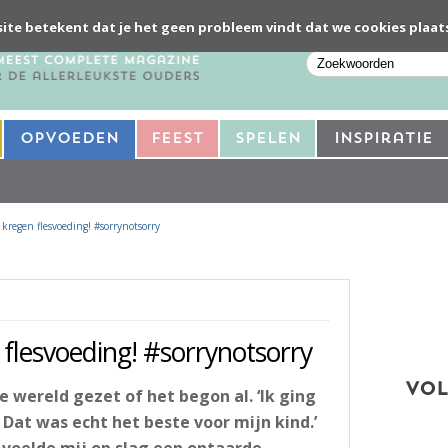
ite betekent dat je het geen probleem vindt dat we cookies plaat
Opvoeden
Feest
Spelen
Inspiratie
kregen flesvoeding! #sorrynotsorry
 flesvoeding! #sorrynotsorry
VOL
e wereld gezet of het begon al. ‘Ik ging
Dat was echt het beste voor mijn kind.’
k voelde mij op slag een ontaarde