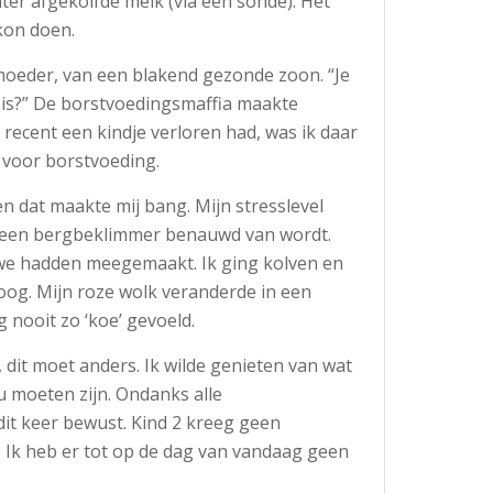
ter afgekolfde melk (via een sonde). Het
kon doen.
 moeder, van een blakend gezonde zoon. “Je
is?” De borstvoedingsmaffia maakte
 recent een kindje verloren had, was ik daar
 voor borstvoeding.
en dat maakte mij bang. Mijn stresslevel
s een bergbeklimmer benauwd van wordt.
t we hadden meegemaakt. Ik ging kolven en
 woog. Mijn roze wolk veranderde in een
g nooit zo ‘koe’ gevoeld.
 dit moet anders. Ik wilde genieten van wat
ou moeten zijn. Ondanks alle
dit keer bewust. Kind 2 kreeg geen
 Ik heb er tot op de dag van vandaag geen