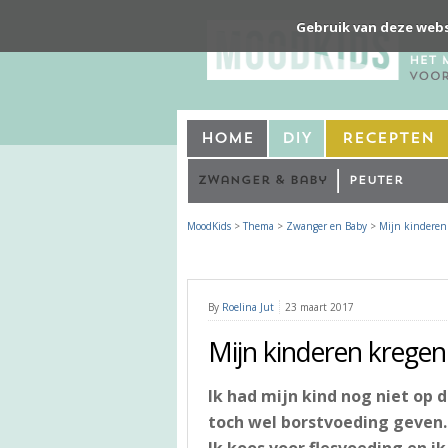
Gebruik van deze webs
Home
DIY
Recepten
Zwanger & Baby
Peuter
MoodKids
>
Thema
>
Zwanger en Baby
>
Mijn kinderen 
By
Roelina Jut
23 maart 2017
Mijn kinderen kregen
Ik had mijn kind nog niet op d
toch wel borstvoeding geven. 
Ik koos voor flesvoeding en i