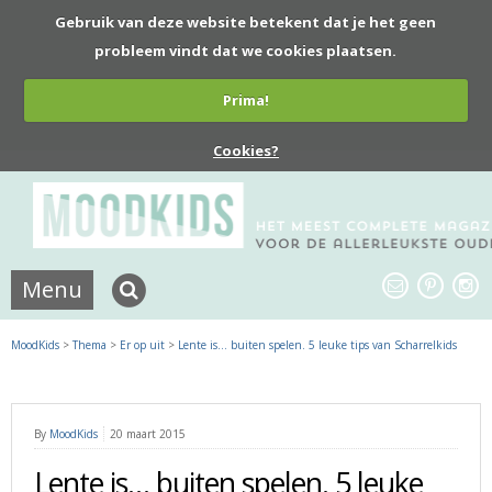
Gebruik van deze website betekent dat je het geen
probleem vindt dat we cookies plaatsen.
Prima!
Cookies?
Menu
MoodKids
>
Thema
>
Er op uit
>
Lente is… buiten spelen. 5 leuke tips van Scharrelkids
By
MoodKids
20 maart 2015
Lente is… buiten spelen. 5 leuke