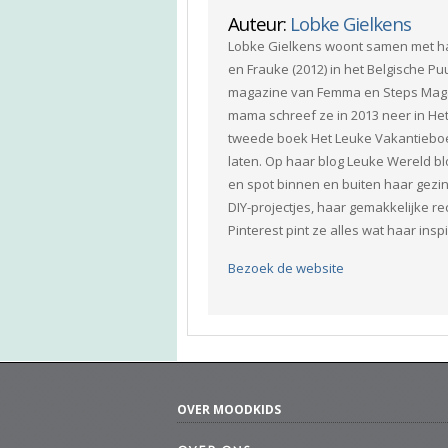
Auteur:
Lobke Gielkens
Lobke Gielkens woont samen met haar
en Frauke (2012) in het Belgische Pu
magazine van Femma en Steps Magaz
mama schreef ze in 2013 neer in He
tweede boek Het Leuke Vakantieboek
laten. Op haar blog Leuke Wereld blo
en spot binnen en buiten haar gezin
DIY-projectjes, haar gemakkelijke re
Pinterest pint ze alles wat haar ins
Bezoek de website
OVER MOODKIDS