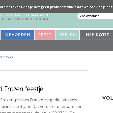
ite betekent dat je het geen probleem vindt dat we cookies plaat
Opvoeden
Feest
Spelen
Inspiratie
ozen feestje
d Frozen feestje
VOL
 Frozen-prinses Frauke zingt dit luidkeels
rinsesje 3 jaar! Dat verdient uiteraard een
waar ze momenteel dol op is: FROZEN! De