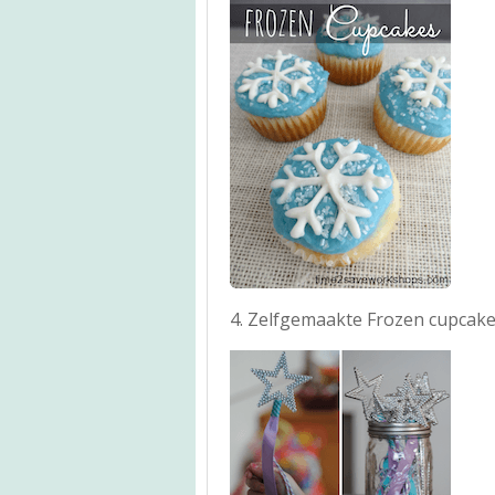
4. Zelfgemaakte Frozen cupcake