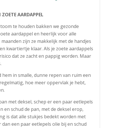
N ZOETE AARDAPPEL
in toom te houden bakken we gezonde
zoete aardappel en heerlijk voor alle
es maanden zijn ze makkelijk met de handjes
een kwartiertje klaar. Als je zoete aardappels
 risico dat ze zacht en pappig worden. Maar
s.
jd hem in smalle, dunne repen van ruim een
te regelmatig, hoe meer oppervlak je hebt,
en.
 pan met deksel, schep er een paar eetlepels
n en schud de pan, met de deksel erop,
ng is dat alle stukjes bedekt worden met
 dan een paar eetlepels olie bij en schud