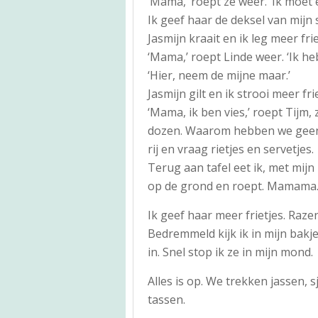
‘Mama,’ roept ze weer. ‘Ik moet 
Ik geef haar de deksel van mijn s
Jasmijn kraait en ik leg meer fri
‘Mama,’ roept Linde weer. ‘Ik he
‘Hier, neem de mijne maar.’
Jasmijn gilt en ik strooi meer fri
‘Mama, ik ben vies,’ roept Tijm,
dozen. Waarom hebben we geen s
rij en vraag rietjes en servetjes.
Terug aan tafel eet ik, met mijn 
op de grond en roept. Mamama
Ik geef haar meer frietjes. Raze
Bedremmeld kijk ik in mijn bakje
in. Snel stop ik ze in mijn mond.
Alles is op. We trekken jassen, 
tassen.