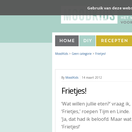
Gebruik van deze webs
Home
DIY
Recepten
MoodKids
>
Geen categorie
>
Frietjes!
By
MoodKids
14 maart 2012
Frietjes!
‘Wat willen jullie eten?’ vraag i
‘Frietjes,’ roepen Tijm en Linde.
‘Ja, dat had ik beloofd. Maar wat w
‘Frietjes!’