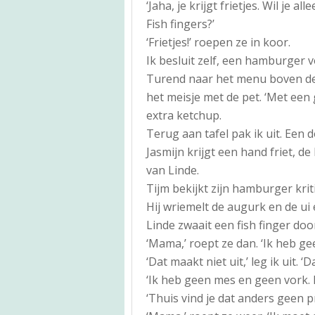
‘Jaha, je krijgt frietjes. Wil je 
Fish fingers?’
‘Frietjes!’ roepen ze in koor.
Ik besluit zelf, een hamburger v
Turend naar het menu boven de b
het meisje met de pet. ‘Met een gr
extra ketchup.
Terug aan tafel pak ik uit. Een 
Jasmijn krijgt een hand friet, de
van Linde.
Tijm bekijkt zijn hamburger kritis
Hij wriemelt de augurk en de ui 
Linde zwaait een fish finger door 
‘Mama,’ roept ze dan. ‘Ik heb ge
‘Dat maakt niet uit,’ leg ik uit. ‘D
‘Ik heb geen mes en geen vork. I
‘Thuis vind je dat anders geen p