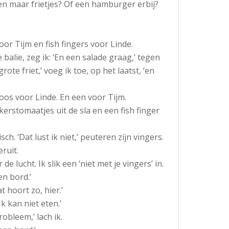
alleen maar frietjes? Of een hamburger erbij?
oor Tijm en fish fingers voor Linde.
alie, zeg ik: ‘En een salade graag,’ tegen
ote friet,’ voeg ik toe, op het laatst, ‘en
doos voor Linde. En een voor Tijm.
 kerstomaatjes uit de sla en een fish finger
ch. ‘Dat lust ik niet,’ peuteren zijn vingers.
eruit.
de lucht. Ik slik een ‘niet met je vingers’ in.
en bord.’
at hoort zo, hier.’
k kan niet eten.’
robleem,’ lach ik.