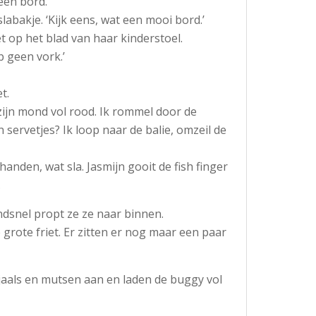
een bord.’
labakje. ‘Kijk eens, wat een mooi bord.’
et op het blad van haar kinderstoel.
b geen vork.’
et.
 zijn mond vol rood. Ik rommel door de
ervetjes? Ik loop naar de balie, omzeil de
handen, wat sla. Jasmijn gooit de fish finger
.
ndsnel propt ze ze naar binnen.
 grote friet. Er zitten er nog maar een paar
sjaals en mutsen aan en laden de buggy vol