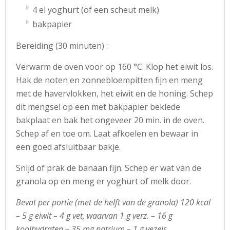
4 el yoghurt (of een scheut melk)
bakpapier
Bereiding (30 minuten) :
Verwarm de oven voor op 160 °C. Klop het eiwit los.
Hak de noten en zonnebloempitten fijn en meng
met de havervlokken, het eiwit en de honing. Schep
dit mengsel op een met bakpapier beklede
bakplaat en bak het ongeveer 20 min. in de oven.
Schep af en toe om. Laat afkoelen en bewaar in
een goed afsluitbaar bakje.
Snijd of prak de banaan fijn. Schep er wat van de
granola op en meng er yoghurt of melk door.
Bevat per portie (met de helft van de granola) 120 kcal
– 5 g eiwit – 4 g vet, waarvan 1 g verz. – 16 g
koolhydraten – 35 mg natrium – 1 g vezels