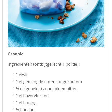
Granola
Ingrediënten (ontbijtgerecht 1 portie) :
1 eiwit
1 el gemengde noten (ongezouten)
1⁄2 el (gepelde) zonnebloempitten
1 el havervlokken
1 el honing
1⁄2 banaan