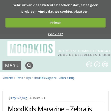
Gebruik van deze website betekent dat je het geen
probleem vindt dat we cookies plaatsen.
Prima!
Cookies?
Menu
MoodKids
>
Trend
>
Toys
>
MoodKids Magazine – Zebra is Jarig
By
Eefje Kleijweg
30 maart 2013
MoodKids Magazine – Zebra is