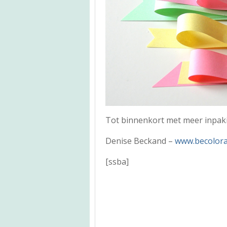
Tot binnenkort met meer inpaki
Denise Beckand –
www.becolora
[ssba]