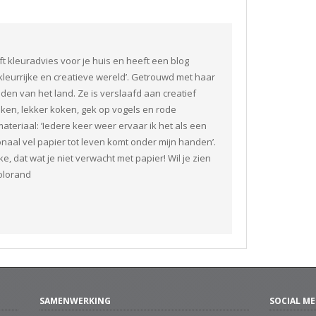
t kleuradvies voor je huis en heeft een blog
leurrijke en creatieve wereld’. Getrouwd met haar
iden van het land. Ze is verslaafd aan creatief
jken, lekker koken, gek op vogels en rode
 materiaal: ’Iedere keer weer ervaar ik het als een
aal vel papier tot leven komt onder mijn handen’.
e, dat wat je niet verwacht met papier! Wil je zien
olorand
SAMENWERKING
SOCIAL ME