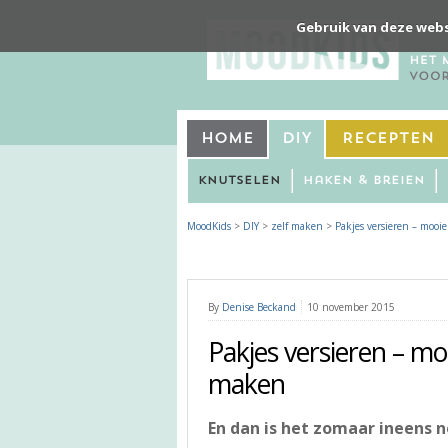
Gebruik van deze webs
Home
DIY
Recepten
Knutselen
Haken & Breien
MoodKids
>
DIY
>
zelf maken
>
Pakjes versieren – mooi
By
Denise Beckand
10 november 2015
Pakjes versieren – mo
maken
En dan is het zomaar ineens n