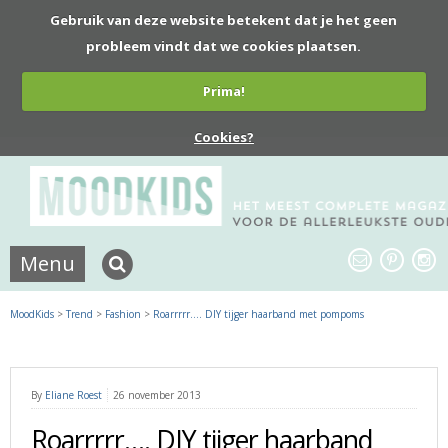
Gebruik van deze website betekent dat je het geen
probleem vindt dat we cookies plaatsen.
Prima!
Cookies?
Menu
MoodKids
>
Trend
>
Fashion
>
Roarrrrr…. DIY tijger haarband met pompoms
By
Eliane Roest
26 november 2013
Roarrrrr…. DIY tijger haarband