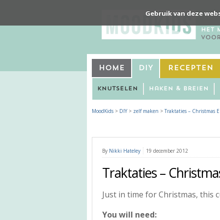
Gebruik van deze webs
Home
DIY
Recepten
Knutselen
Haken & Breien
MoodKids
>
DIY
>
zelf maken
>
Traktaties – Christmas E
By
Nikki Hateley
19 december 2012
Traktaties – Christma
Just in time for Christmas, this c
You will need: