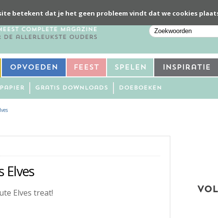
ite betekent dat je het geen probleem vindt dat we cookies plaat
Opvoeden
Feest
Spelen
Inspiratie
Papier
Gratis downloads
Doeboeken
lves
s Elves
VOL
ute Elves treat!