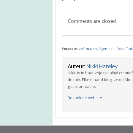
Comments are closed.
Posted in:
zelf maken
,
Algemeen
,
Food
,
Tra
Auteur:
Nikki Hateley
Nikki is in haar vrije tijd altijd crea
de tuin. Elke maand blogt ze op Mood
gratis printable.
Bezoek de website