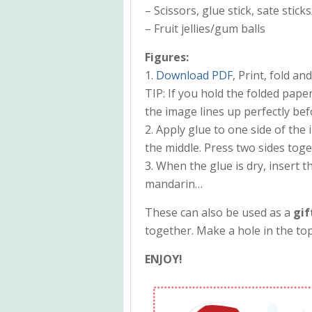
– Scissors, glue stick, sate stic
– Fruit jellies/gum balls
Figures:
1.
Download PDF
, Print, fold an
TIP: If you hold the folded pape
the image lines up perfectly bef
2. Apply glue to one side of the 
the middle. Press two sides toge
3. When the glue is dry, insert th
mandarin…
These can also be used as a
gif
together. Make a hole in the to
ENJOY!