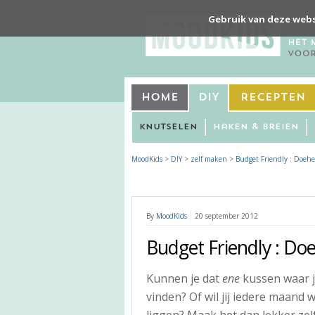
Gebruik van deze webs
Home
DIY
Recepten
Knutselen
Haken & Breien
MoodKids
>
DIY
>
zelf maken
>
Budget Friendly : Doehe
By
MoodKids
20 september 2012
Budget Friendly : Do
Kunnen je dat
ene
kussen waar je
vinden? Of wil jij iedere maand
liggen? Maak het dan lekker zelf