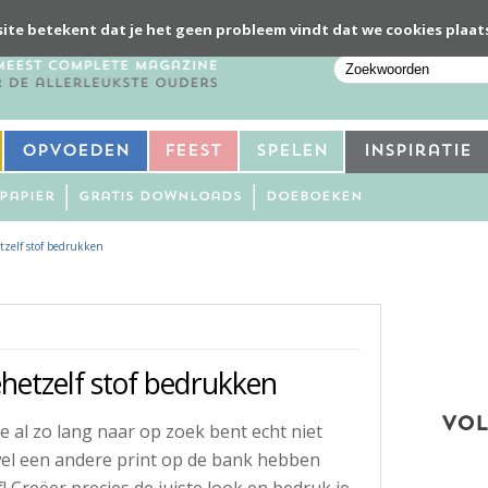
ite betekent dat je het geen probleem vindt dat we cookies plaat
Opvoeden
Feest
Spelen
Inspiratie
Papier
Gratis downloads
Doeboeken
tzelf stof bedrukken
ehetzelf stof bedrukken
VOL
 al zo lang naar op zoek bent echt niet
 wel een andere print op de bank hebben
! Creëer precies de juiste look en bedruk je