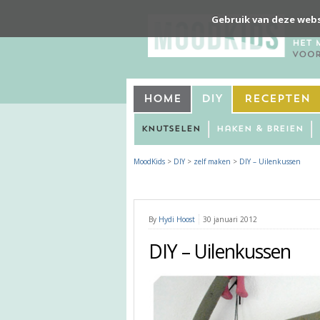
Gebruik van deze webs
Home
DIY
Recepten
Knutselen
Haken & Breien
MoodKids
>
DIY
>
zelf maken
>
DIY – Uilenkussen
By
Hydi Hoost
30 januari 2012
DIY – Uilenkussen