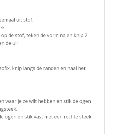
emaal uit stof.
ek.
e op de stof, teken de vorm na en knip 2
n de uil.
esofix, knip langs de randen en haal het
en waar je ze wilt hebben en stik de ogen
agsteek.
e ogen en stik vast met een rechte steek.