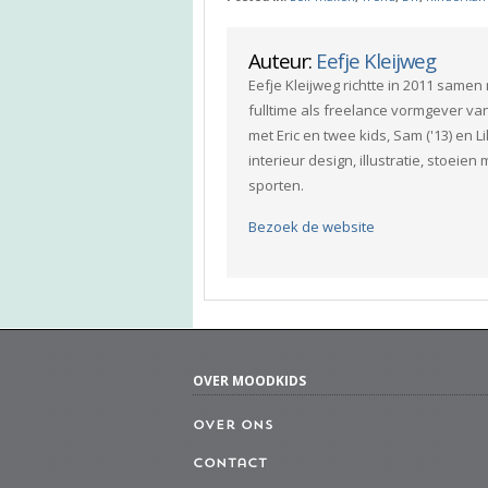
Auteur:
Eefje Kleijweg
Eefje Kleijweg richtte in 2011 same
fulltime als freelance vormgever va
met Eric en twee kids, Sam ('13) en L
interieur design, illustratie, stoeie
sporten.
Bezoek de website
OVER MOODKIDS
Over ons
Contact