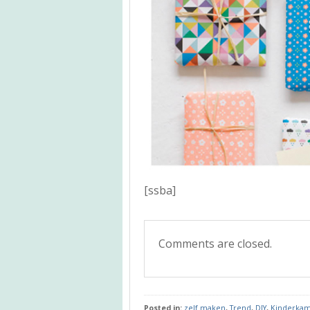
[ssba]
Comments are closed.
Posted in:
zelf maken
,
Trend
,
DIY
,
Kinderka