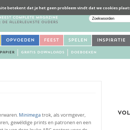
ite betekent dat je het geen probleem vindt dat we cookies plaat
Opvoeden
Feest
Spelen
Inspiratie
Papier
Gratis downloads
Doeboeken
VOL
erwaren.
Minimega
trok, als vormgever,
uren, gewéldige prints en patronen en een
cht je van deze leuke ABC posters voor de