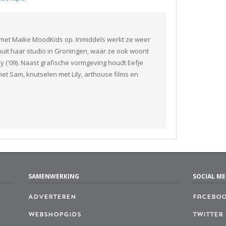
n met Maike MoodKids op. Inmiddels werkt ze weer
nuit haar studio in Groningen, waar ze ook woont
ily ('09). Naast grafische vormgeving houdt Eefje
n met Sam, knutselen met Lily, arthouse films en
SAMENWERKING
SOCIAL ME
Adverteren
Facebo
Webshopgids
Twitter