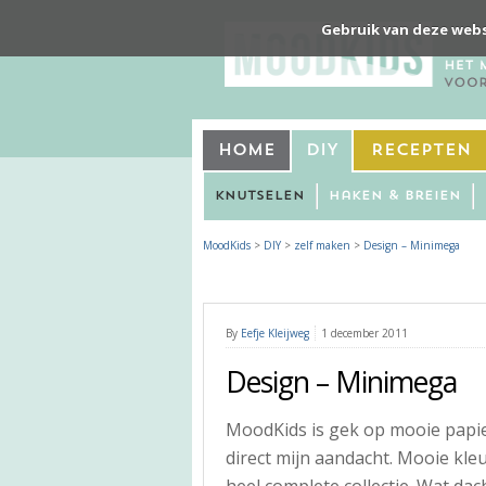
Gebruik van deze webs
Home
DIY
Recepten
Knutselen
Haken & Breien
MoodKids
>
DIY
>
zelf maken
>
Design – Minimega
By
Eefje Kleijweg
1 december 2011
Design – Minimega
MoodKids is gek op mooie papi
direct mijn aandacht. Mooie kle
heel complete collectie. Wat da