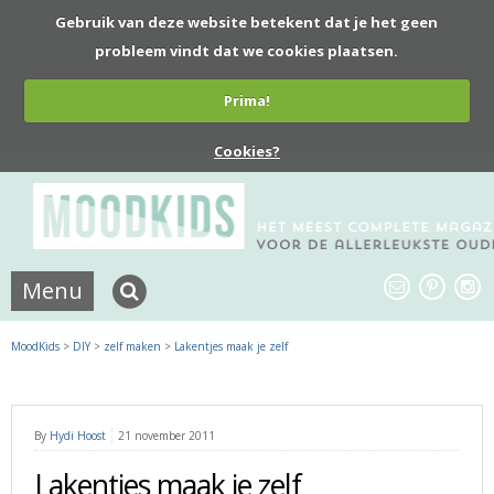
Gebruik van deze website betekent dat je het geen
probleem vindt dat we cookies plaatsen.
Prima!
Cookies?
Menu
MoodKids
>
DIY
>
zelf maken
>
Lakentjes maak je zelf
By
Hydi Hoost
21 november 2011
Lakentjes maak je zelf