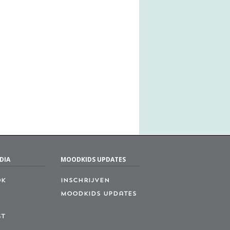
DIA
MOODKIDS UPDATES
ok
Inschrijven
MoodKids Updates
st