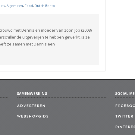
els
,
Algemeen
,
Food
,
Dutch Bento
etrouwd met Dennis en moeder van zoon Job (2008).
verschillende uitgeverijen te hebben gewerkt, is ze
eeft ze samen met Dennis een
SAMENWERKING
SOCIAL ME
Adverteren
Facebo
Webshopgids
Twitter
Pintere