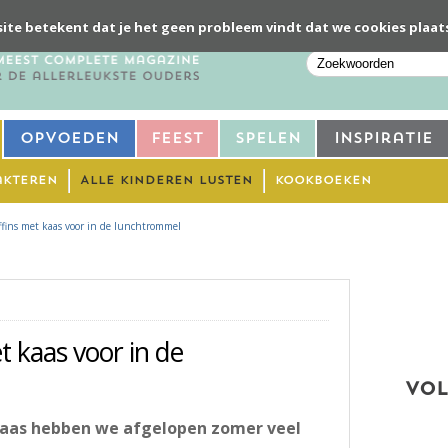
ite betekent dat je het geen probleem vindt dat we cookies plaat
Opvoeden
Feest
Spelen
Inspiratie
akteren
Alle kinderen lusten
Kookboeken
fins met kaas voor in de lunchtrommel
 kaas voor in de
VOL
aas hebben we afgelopen zomer veel