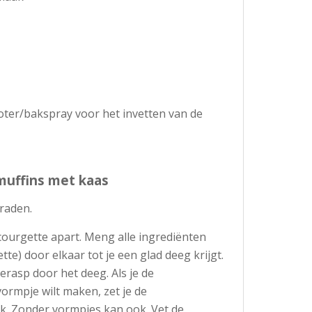
oter/bakspray voor het invetten van de
muffins met kaas
raden.
courgette apart. Meng alle ingrediënten
te) door elkaar tot je een glad deeg krijgt.
rasp door het deeg. Als je de
ormpje wilt maken, zet je de
ik. Zonder vormpjes kan ook. Vet de