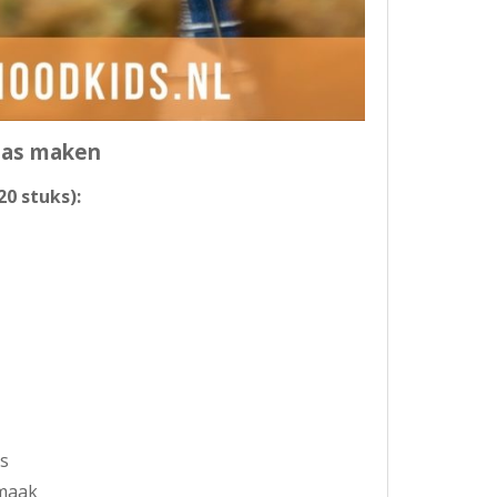
aas maken
0 stuks):
s
smaak