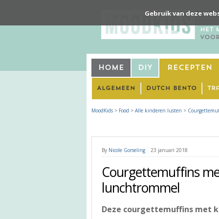
Gebruik van deze webs
Home
DIY
Recepten
Algemeen
Dutch Bento
Tr
MoodKids
>
Food
>
Alle kinderen lusten
>
Courgettemuf
By
Nicole Gorseling
23 januari 2018
Courgettemuffins met
lunchtrommel
Deze courgettemuffins met k