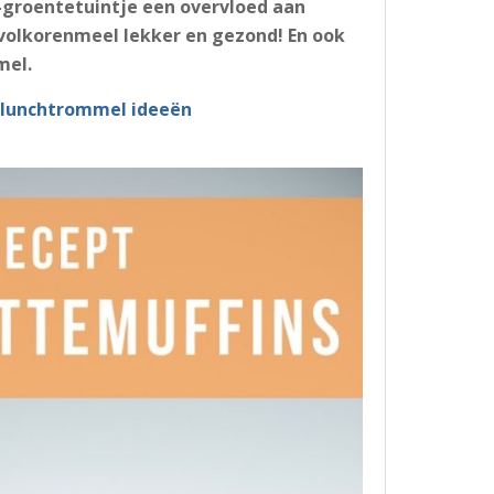
-groentetuintje een overvloed aan
volkorenmeel lekker en gezond! En ook
mel.
 lunchtrommel i
deeën